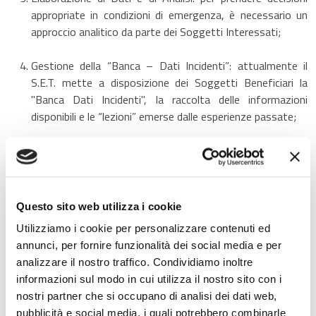
appropriate in condizioni di emergenza, è necessario un
approccio analitico da parte dei Soggetti Interessati;
Gestione della “Banca – Dati Incidenti”: attualmente il
S.E.T. mette a disposizione dei Soggetti Beneficiari la
"Banca Dati Incidenti", la raccolta delle informazioni
disponibili e le “lezioni” emerse dalle esperienze passate;
Workshops – Radar: Federchimica e i Vigili del Fuoco
organizzano i “Workshops-Radar” allo scopo di aggiornare
i Partecipanti sulle competenze tecniche e sulle
esperienze operative in Europa, sulla prevenzione e sulla
Questo sito web utilizza i cookie
gestione delle emergenze nella Logistica Chimica;
Utilizziamo i cookie per personalizzare contenuti ed
annunci, per fornire funzionalità dei social media e per
Strumenti Gestionali quali:
analizzare il nostro traffico. Condividiamo inoltre
ERICards: data l’importanza delle ERICards,
informazioni sul modo in cui utilizza il nostro sito con i
Federchimica aggiorna periodicamente e distribuisce
nostri partner che si occupano di analisi dei dati web,
ai Soggetti interessati una USB Key che contiene il
pubblicità e social media, i quali potrebbero combinarle