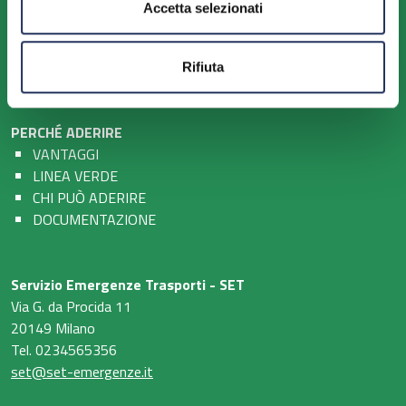
LA RETE DEL SET
Accetta selezionati
CENTRO DI RISPOSTA NAZIONALE
SOGGETTI DEL SET
I.C.E. NETWORK
Rifiuta
PERCHÉ ADERIRE
VANTAGGI
LINEA VERDE
CHI PUÒ ADERIRE
DOCUMENTAZIONE
Servizio Emergenze Trasporti - SET
Via G. da Procida 11
20149 Milano
Tel. 0234565356
set@set-emergenze.it