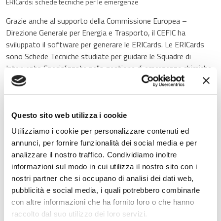
ERICards: schede tecniche per le emergenze
Grazie anche al supporto della Commissione Europea –
Direzione Generale per Energia e Trasporto, il CEFIC ha
sviluppato il software per generare le ERICards. Le ERICards
sono Schede Tecniche studiate per guidare le Squadre di
Intervento Specializzate nella gestione di emergenze chimiche
durante le prime procedure di intervento per incidenti nel
trasporto terrestre (strada e ferrovia).
Le ERICards raggruppano i prodotti in base alla caratteristica di
Questo sito web utilizza i cookie
pericolo: sulla stessa Scheda sono raccolte le informazioni
Utilizziamo i cookie per personalizzare contenuti ed
relative a gruppi di sostanze con la stessa combinazione di
annunci, per fornire funzionalità dei social media e per
Codice KEMLER (Numero di Identificazione del Pericolo) e di
analizzare il nostro traffico. Condividiamo inoltre
Codice EAC (Emergency Action Code)*.
informazioni sul modo in cui utilizza il nostro sito con i
Le Schede sono 238 e sono costruite secondo un formato
nostri partner che si occupano di analisi dei dati web,
omogeneo; le frasi utilizzate sono standardizzate, in modo da
pubblicità e social media, i quali potrebbero combinarle
facilitare la traduzione dall'inglese in altre lingue, tra cui
con altre informazioni che ha fornito loro o che hanno
l'italiano. Le ERICards sono infatti apprezzate e diffuse a
raccolto dal suo utilizzo dei loro servizi.